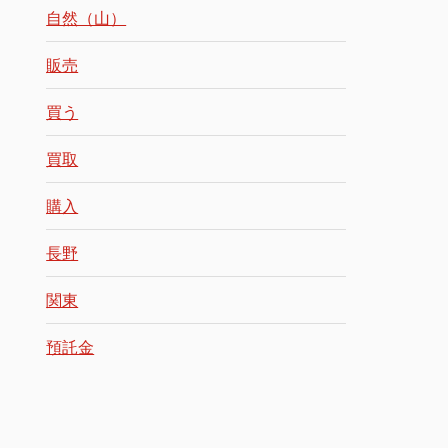
自然（山）
販売
買う
買取
購入
長野
関東
預託金