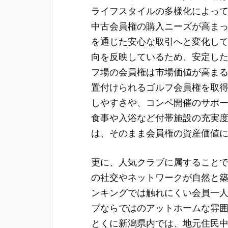
ライフスタイルの多様化によっ
中古会員権の購入ニーズが高ま
を通じた安心な取引へと変化し
向を反映しているため、安定し
フ場の会員権は市場価値が高ま
置付けられるゴルフ会員権を取
しやすさや、コンペ開催のサポ
食事や入浴など付帯施設の充実
は、そのまま会員権の資産価値
更に、人気クラブに属すること
の社交やネットワークが自然と
ンキングでは触れにくい会員一
ブならではのアットホームな雰
とくに新潟県内では、地元住民