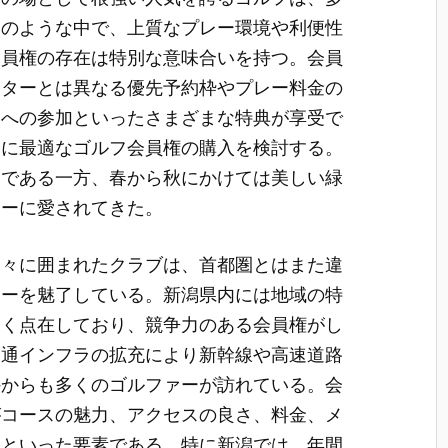
そのような中で、上質なプレー環境や利便性
会員権の存在は特別な意味合いを持つ。会員
ジターとは異なる優先予約枠やプレー料金の
トへの参加といったさまざまな特典が享受で
分に最適なゴルフ会員権の購入を検討する。
帯である一方、春から秋にかけては美しい緑
ァーに愛されてきた。
山々に囲まれたクラブは、首都圏とはまた違
ァーを魅了している。新潟県内には地域の特
多く点在しており、競争力のある会員権がし
交通インフラの拡充により新幹線や高速道路
外からも多くのゴルファーが訪れている。会
がコースの魅力、アクセスの良さ、料金、メ
気といった要素である。特に新潟では、年間